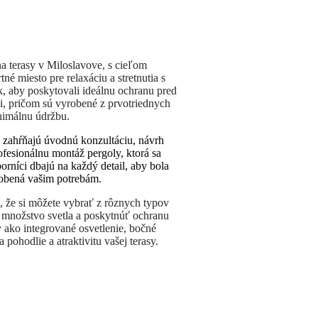
 terasy v Miloslavove, s cieľom
né miesto pre relaxáciu a stretnutia s
k, aby poskytovali ideálnu ochranu pred
, pričom sú vyrobené z prvotriednych
inimálnu údržbu.
 zahŕňajú úvodnú konzultáciu, návrh
ofesionálnu montáž pergoly, ktorá sa
rníci dbajú na každý detail, aby bola
ôsobená vašim potrebám.
, že si môžete vybrať z rôznych typov
 množstvo svetla a poskytnúť ochranu
ako integrované osvetlenie, bočné
a pohodlie a atraktivitu vašej terasy.