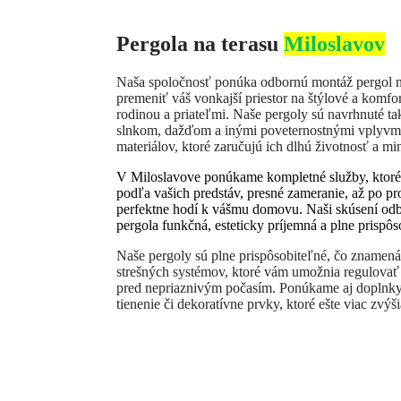
Pergola na terasu
Miloslavov
Naša spoločnosť ponúka odbornú montáž pergol na
premeniť váš vonkajší priestor na štýlové a komfort
rodinou a priateľmi. Naše pergoly sú navrhnuté ta
slnkom, dažďom a inými poveternostnými vplyvmi
materiálov, ktoré zaručujú ich dlhú životnosť a m
V Miloslavove ponúkame kompletné služby, ktoré
podľa vašich predstáv, presné zameranie, až po pr
perfektne hodí k vášmu domovu. Naši skúsení odbo
pergola funkčná, esteticky príjemná a plne prisp
Naše pergoly sú plne prispôsobiteľné, čo znamená
strešných systémov, ktoré vám umožnia regulovať
pred nepriaznivým počasím. Ponúkame aj doplnky 
tienenie či dekoratívne prvky, ktoré ešte viac zvýši