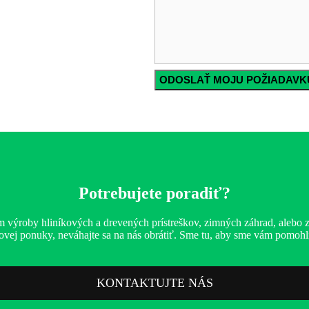
Potrebujete poradiť?
 výroby hliníkových a drevených prístreškov, zimných záhrad, alebo 
enovej ponuky, neváhajte sa na nás obrátiť. Sme tu, aby sme vám pomo
KONTAKTUJTE NÁS