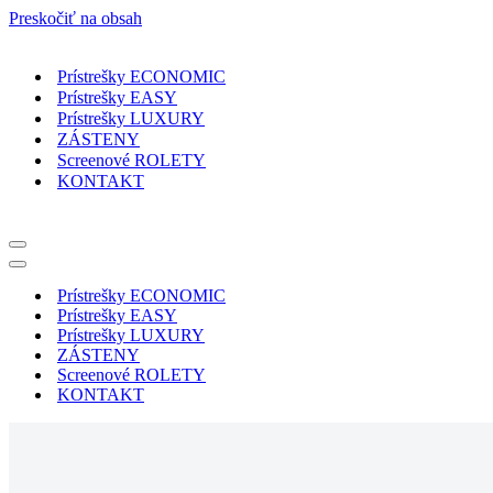
Preskočiť na obsah
Prístrešky ECONOMIC
Prístrešky EASY
Prístrešky LUXURY
ZÁSTENY
Screenové ROLETY
KONTAKT
Menu
navigácie
Menu
navigácie
Prístrešky ECONOMIC
Prístrešky EASY
Prístrešky LUXURY
ZÁSTENY
Screenové ROLETY
KONTAKT