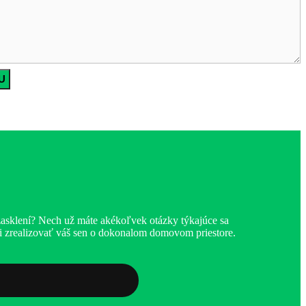
zasklení? Nech už máte akékoľvek otázky týkajúce sa
hli zrealizovať váš sen o dokonalom domovom priestore.