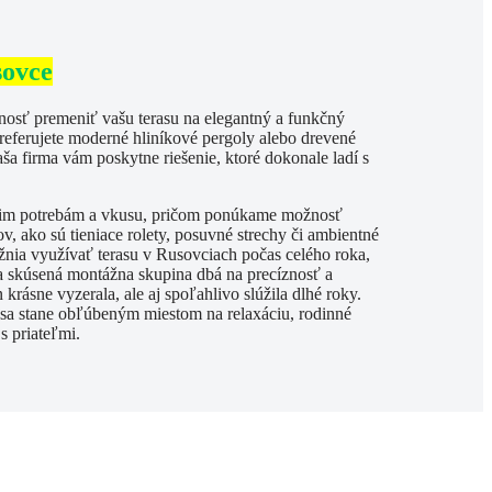
ovce
ť premeniť vašu terasu na elegantný a funkčný
preferujete moderné hliníkové pergoly alebo drevené
ša firma vám poskytne riešenie, ktoré dokonale ladí s
šim potrebám a vkusu, pričom ponúkame možnosť
, ako sú tieniace rolety, posuvné strechy či ambientné
žnia využívať terasu v Rusovciach počas celého roka,
a skúsená montážna skupina dbá na precíznosť a
 krásne vyzerala, ale aj spoľahlivo slúžila dlhé roky.
sa stane obľúbeným miestom na relaxáciu, rodinné
s priateľmi.