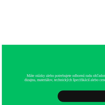
Máte otázky alebo potrebujete odbornú radu ohľadom
dizajnu, materiálov, technických špecifikácií alebo c