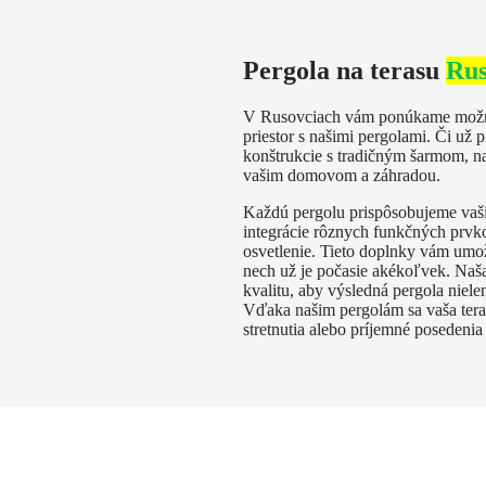
Pergola na terasu
Rus
V Rusovciach vám ponúkame možnos
priestor s našimi pergolami. Či už 
konštrukcie s tradičným šarmom, na
vašim domovom a záhradou.
Každú pergolu prispôsobujeme va
integrácie rôznych funkčných prvkov
osvetlenie. Tieto doplnky vám umo
nech už je počasie akékoľvek. Naš
kvalitu, aby výsledná pergola nielen
Vďaka našim pergolám sa vaša tera
stretnutia alebo príjemné posedenia 