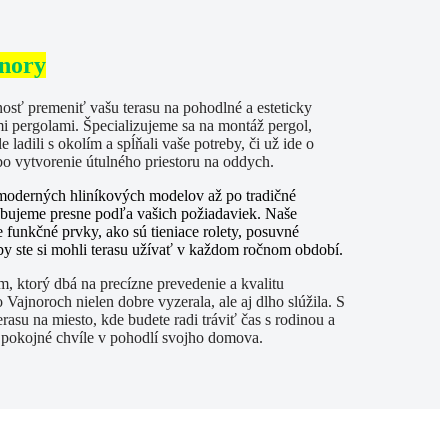
nory
ť premeniť vašu terasu na pohodlné a esteticky
mi pergolami. Špecializujeme sa na montáž pergol,
 ladili s okolím a spĺňali vaše potreby, či už ide o
o vytvorenie útulného priestoru na oddych.
moderných hliníkových modelov až po tradičné
sobujeme presne podľa vašich požiadaviek. Naše
funkčné prvky, ako sú tieniace rolety, posuvné
aby ste si mohli terasu užívať v každom ročnom období.
, ktorý dbá na precízne prevedenie a kvalitu
 Vajnoroch nielen dobre vyzerala, ale aj dlho slúžila. S
rasu na miesto, kde budete radi tráviť čas s rodinou a
ť pokojné chvíle v pohodlí svojho domova.