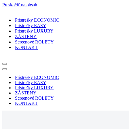
Preskočiť na obsah
Prístrešky ECONOMIC
Prístrešky EASY
Prístrešky LUXURY
ZÁSTENY
Screenové ROLETY
KONTAKT
Menu
navigácie
Menu
navigácie
Prístrešky ECONOMIC
Prístrešky EASY
Prístrešky LUXURY
ZÁSTENY
Screenové ROLETY
KONTAKT