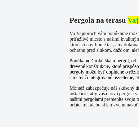
Pergola na terasu
Vaj
Vo Vajnoroch vám ponúkame možnos
príťažlivé miesto s našimi kvalitný
ktoré sú navrhnuté tak, aby dokonale
ochranu pred slnkom, dažďom, aleb
Ponúkame širokú škálu pergol, od 
drevené konštrukcie, ktoré prispô
pergoly môžu byť doplnené o rôzne 
strechy či integrované osvetlenie, 
Montáž zabezpečuje náš skúsený tím
inštalácie, aby vaša nová pergola vo
našimi pergolami premeníte svoju te
priateľmi, alebo si len vychutnáva