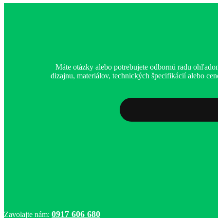
Máte otázky alebo potrebujete odbornú radu ohľadom
dizajnu, materiálov, technických špecifikácií alebo c
0917 606 680
Zavolajte nám: