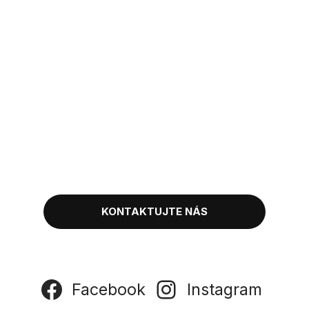
Potrebujete poradiť?
Máte otázky alebo potrebujete odbornú radu ohľadom výroby
hliníkových a drevených prístreškov, zimných záhrad, alebo
zasklení? Nech už máte akékoľvek otázky týkajúce sa dizajnu,
materiálov, technických špecifikácií alebo cenovej ponuky,
neváhajte sa na nás obrátiť. Sme tu, aby sme vám pomohli
zrealizovať váš sen o dokonalom domovom priestore.
KONTAKTUJTE NÁS
Facebook
Instagram