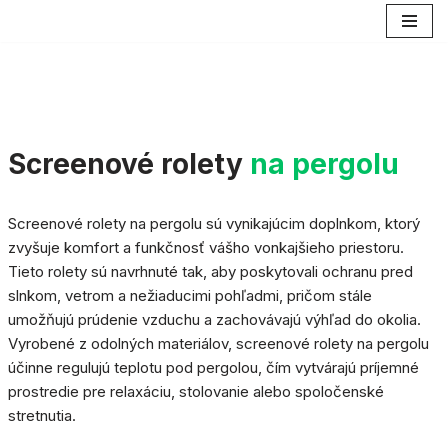
Preskočiť
na
obsah
Screenové rolety
na pergolu
Screenové rolety na pergolu sú vynikajúcim doplnkom, ktorý
zvyšuje komfort a funkčnosť vášho vonkajšieho priestoru.
Tieto rolety sú navrhnuté tak, aby poskytovali ochranu pred
slnkom, vetrom a nežiaducimi pohľadmi, pričom stále
umožňujú prúdenie vzduchu a zachovávajú výhľad do okolia.
Vyrobené z odolných materiálov, screenové rolety na pergolu
účinne regulujú teplotu pod pergolou, čím vytvárajú príjemné
prostredie pre relaxáciu, stolovanie alebo spoločenské
stretnutia.