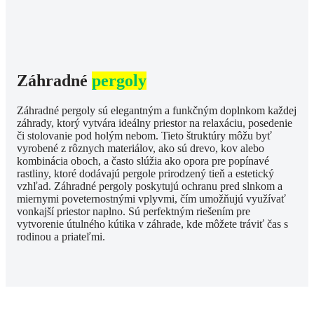
Záhradné
pergoly
Záhradné pergoly sú elegantným a funkčným doplnkom každej
záhrady, ktorý vytvára ideálny priestor na relaxáciu, posedenie
či stolovanie pod holým nebom. Tieto štruktúry môžu byť
vyrobené z rôznych materiálov, ako sú drevo, kov alebo
kombinácia oboch, a často slúžia ako opora pre popínavé
rastliny, ktoré dodávajú pergole prirodzený tieň a estetický
vzhľad. Záhradné pergoly poskytujú ochranu pred slnkom a
miernymi poveternostnými vplyvmi, čím umožňujú využívať
vonkajší priestor naplno. Sú perfektným riešením pre
vytvorenie útulného kútika v záhrade, kde môžete tráviť čas s
rodinou a priateľmi.