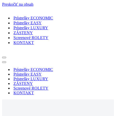
Preskočiť na obsah
Prístrešky ECONOMIC
Prístrešky EASY
Prístrešky LUXURY
ZÁSTENY
Screenové ROLETY
KONTAKT
Menu
navigácie
Menu
navigácie
Prístrešky ECONOMIC
Prístrešky EASY
Prístrešky LUXURY
ZÁSTENY
Screenové ROLETY
KONTAKT