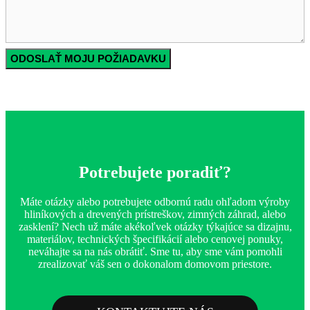
Potrebujete poradiť?
Máte otázky alebo potrebujete odbornú radu ohľadom výroby
hliníkových a drevených prístreškov, zimných záhrad, alebo
zasklení? Nech už máte akékoľvek otázky týkajúce sa dizajnu,
materiálov, technických špecifikácií alebo cenovej ponuky,
neváhajte sa na nás obrátiť. Sme tu, aby sme vám pomohli
zrealizovať váš sen o dokonalom domovom priestore.